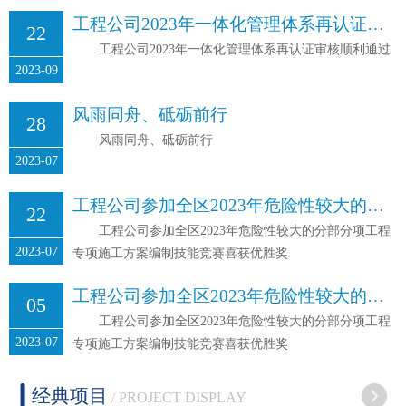
工程公司2023年一体化管理体系再认证审核顺利通过
22
工程公司2023年一体化管理体系再认证审核顺利通过
2023-09
风雨同舟、砥砺前行
28
风雨同舟、砥砺前行
2023-07
工程公司参加全区2023年危险性较大的分部分项工程专项施工方案编制技能竞赛喜获优胜奖
22
工程公司参加全区2023年危险性较大的分部分项工程
2023-07
专项施工方案编制技能竞赛喜获优胜奖
工程公司参加全区2023年危险性较大的分部分项工程专项施工方案编制技能竞赛喜获优胜奖
05
工程公司参加全区2023年危险性较大的分部分项工程
2023-07
专项施工方案编制技能竞赛喜获优胜奖
经典项目
/ PROJECT DISPLAY